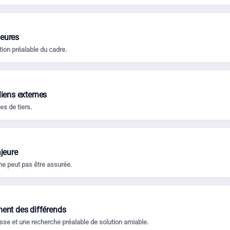
eures
ion préalable du cadre.
 liens externes
es de tiers.
ajeure
e peut pas être assurée.
ment des différends
isse et une recherche préalable de solution amiable.