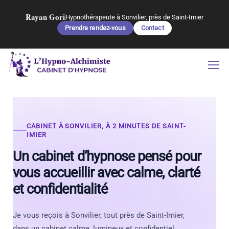
Rayan Gori
Hypnothérapeute à Sonvilier, près de Saint-Imier
Prendre rendez-vous
Contact
CABINET À SONVILIER, À 2 MINUTES DE SAINT-
IMIER
Un cabinet d’hypnose pensé pour
vous accueillir avec calme, clarté
et confidentialité
Je vous reçois à Sonvilier, tout près de Saint-Imier,
dans un cabinet calme, lumineux et confidentiel.