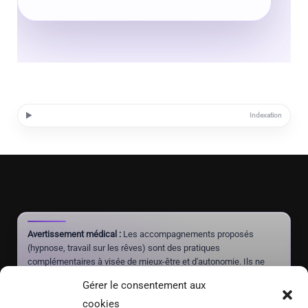
Indexation
Avertissement médical :
Les accompagnements proposés
(hypnose, travail sur les rêves) sont des pratiques
complémentaires à visée de mieux-être et d'autonomie. Ils ne
constituent pas un acte médical, ne posent aucun diagnostic et
Gérer le consentement aux
ne doivent jamais se substituer à un traitement prescrit par un
médecin.
cookies