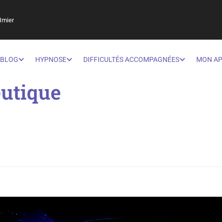
Imier
BLOG
HYPNOSE
DIFFICULTÉS ACCOMPAGNÉES
MON A
utique