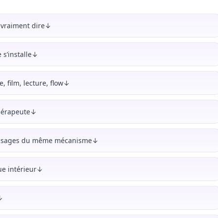
t vraiment dire↓
 s’installe↓
, film, lecture, flow↓
othérapeute↓
x visages du même mécanisme↓
ue intérieur↓
↓