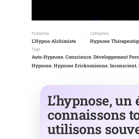
Posted by
Categories
L'Hypno-Alchimiste
Hypnose Thérapeutiq
Tags
Auto-Hypnose
Conscience
Développement Per
,
,
Hypnose
Hypnose Ericksonienne
Inconscient
,
,
,
L’hypnose, un 
connaissons to
utilisons souve