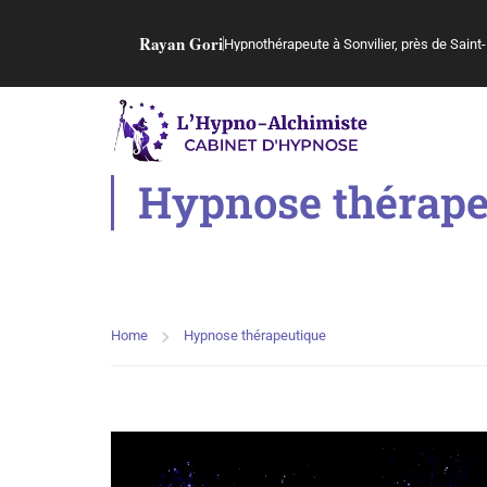
Rayan Gori
Hypnothérapeute à Sonvilier, près de Saint-
Hypnose thérape
Home
Hypnose thérapeutique