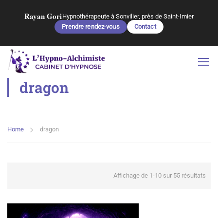
Rayan Gori
Hypnothérapeute à Sonvilier, près de Saint-Imier
Prendre rendez-vous
Contact
dragon
Home
dragon
Affichage de 1-10 sur 55 résultats