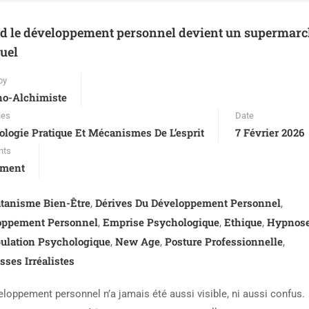
d le développement personnel devient un supermarc
tuel
by
no-Alchimiste
ies
Date
logie Pratique Et Mécanismes De L’esprit
7 Février 2026
nts
ment
atanisme Bien-Être
Dérives Du Développement Personnel
,
,
oppement Personnel
Emprise Psychologique
Ethique
Hypnos
,
,
,
ulation Psychologique
New Age
Posture Professionnelle
,
,
,
ses Irréalistes
eloppement personnel n’a jamais été aussi visible, ni aussi confus.