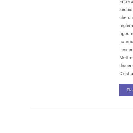
Entre 
séduisa
cherche
règlem
rigoure
nourris
l’ense
Mettre
discer
C’est 
EN 