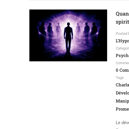
Quan
spiri
Posted 
L'Hyp
Categor
Psycho
Comme
0 Com
Tags
Charl
Dével
Manip
Promes
Le dév