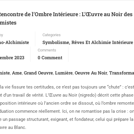
Rencontre de l’Ombre Intérieure : L’Œuvre au Noir des
mistes
by
Categories
no-Alchimiste
Symbolisme, Rêves Et Alchimie Intérieure
Comments
cembre 2023
0 Comment
miste
Ame
Grand Oeuvre
Lumière
Oeuvre Au Noir
Transforma
,
,
,
,
,
a vie fissure tes certitudes, ce n’est pas toujours une “chute” : c’es
t d’un travail de vérité. L’Œuvre au Noir (nigredo) décrit cette phase
osition intérieure où l’ancien ordre se dissout, où l’ombre remonte
iduation commence réellement. Ici, on ne romantise pas la crise : on 
un passage structurant, exigeant, et fondateur, celui qui prépare la
uvre au Blanc.