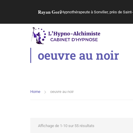
Rayan Gori
Hypnothérapeute à Sonvilier, près de Saint-
oeuvre au noir
Home
oeuvre au noir
Affichage de 1-10 sur 55 résultats