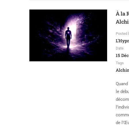
À la 
Alchi
Posted 
L'Hyp
Date
15 Dé
Tags
Alchi
Quand l
le débu
décomp
l’indiv
comme 
de l’Œ