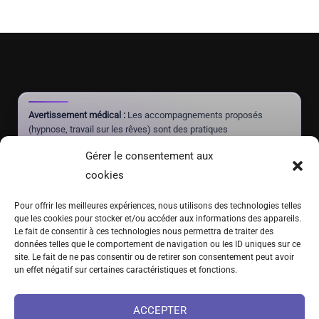
Avertissement médical :
Les accompagnements proposés
(hypnose, travail sur les rêves) sont des pratiques
complémentaires à visée de mieux-être et d'autonomie. Ils ne
Gérer le consentement aux
constituent pas un acte médical, ne posent aucun diagnostic et
ne doivent jamais se substituer à un traitement prescrit par un
cookies
médecin.
Pour offrir les meilleures expériences, nous utilisons des technologies telles
que les cookies pour stocker et/ou accéder aux informations des appareils.
Le fait de consentir à ces technologies nous permettra de traiter des
(+41) 076 639 37 64
données telles que le comportement de navigation ou les ID uniques sur ce
site. Le fait de ne pas consentir ou de retirer son consentement peut avoir
Fritz-Marchand 2 · 2615 Sonvilier · SUISSE
un effet négatif sur certaines caractéristiques et fonctions.
info@hypno-alchimiste.com
ACCEPTER