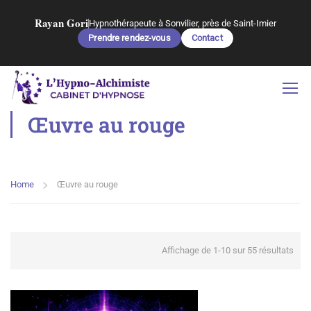
Rayan Gori
Hypnothérapeute à Sonvilier, près de Saint-Imier
Prendre rendez-vous
Contact
Œuvre au rouge
Home
Œuvre au rouge
Affichage de 1-10 sur 55 résultats