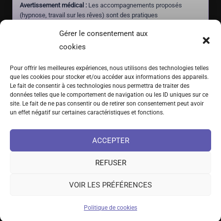
Avertissement médical :
Les accompagnements proposés
(hypnose, travail sur les rêves) sont des pratiques
complémentaires à visée de mieux-être et d'autonomie. Ils ne
Gérer le consentement aux
constituent pas un acte médical, ne posent aucun diagnostic et
ne doivent jamais se substituer à un traitement prescrit par un
cookies
médecin.
Pour offrir les meilleures expériences, nous utilisons des technologies telles
que les cookies pour stocker et/ou accéder aux informations des appareils.
Le fait de consentir à ces technologies nous permettra de traiter des
(+41) 076 639 37 64
données telles que le comportement de navigation ou les ID uniques sur ce
site. Le fait de ne pas consentir ou de retirer son consentement peut avoir
Fritz-Marchand 2 · 2615 Sonvilier · SUISSE
un effet négatif sur certaines caractéristiques et fonctions.
info@hypno-alchimiste.com
ACCEPTER
REFUSER
VOIR LES PRÉFÉRENCES
©2021-2026 Rayan Gori – L’Hypno-Alchimiste | Tous droits réservés
Collaboration santé
Cadre et limites
Auteur
Presse
Académie
Politique de cookies
Conditions générales
Politique de cookies