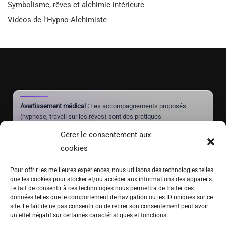
Symbolisme, rêves et alchimie intérieure
Vidéos de l'Hypno-Alchimiste
Avertissement médical :
Les accompagnements proposés
(hypnose, travail sur les rêves) sont des pratiques
complémentaires à visée de mieux-être et d'autonomie. Ils ne
Gérer le consentement aux
constituent pas un acte médical, ne posent aucun diagnostic et
ne doivent jamais se substituer à un traitement prescrit par un
cookies
médecin.
Pour offrir les meilleures expériences, nous utilisons des technologies telles
que les cookies pour stocker et/ou accéder aux informations des appareils.
Le fait de consentir à ces technologies nous permettra de traiter des
(+41) 076 639 37 64
données telles que le comportement de navigation ou les ID uniques sur ce
site. Le fait de ne pas consentir ou de retirer son consentement peut avoir
Fritz-Marchand 2 · 2615 Sonvilier · SUISSE
un effet négatif sur certaines caractéristiques et fonctions.