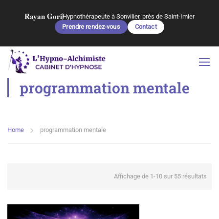
Rayan Gori
Hypnothérapeute à Sonvilier, près de Saint-Imier
Prendre rendez-vous
Contact
programmation mentale
Home
programmation mentale
Affichage de 1-10 sur 55 résultats