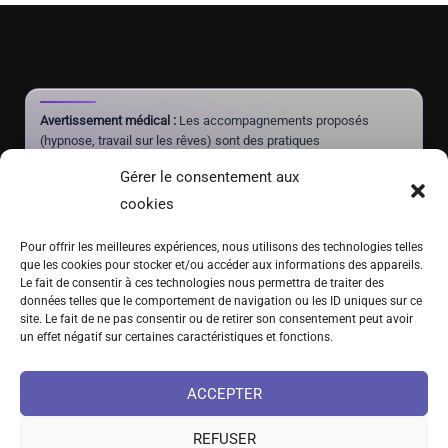
Avertissement médical :
Les accompagnements proposés
(hypnose, travail sur les rêves) sont des pratiques
complémentaires à visée de mieux-être et d'autonomie. Ils ne
Gérer le consentement aux
constituent pas un acte médical, ne posent aucun diagnostic et
ne doivent jamais se substituer à un traitement prescrit par un
cookies
médecin.
Pour offrir les meilleures expériences, nous utilisons des technologies telles
que les cookies pour stocker et/ou accéder aux informations des appareils.
Le fait de consentir à ces technologies nous permettra de traiter des
(+41) 076 639 37 64
données telles que le comportement de navigation ou les ID uniques sur ce
site. Le fait de ne pas consentir ou de retirer son consentement peut avoir
Fritz-Marchand 2 · 2615 Sonvilier · SUISSE
un effet négatif sur certaines caractéristiques et fonctions.
info@hypno-alchimiste.com
ACCEPTER
REFUSER