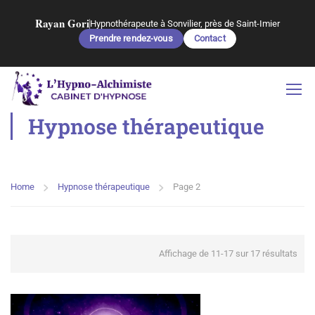
Rayan Gori
Hypnothérapeute à Sonvilier, près de Saint-Imier
Prendre rendez-vous
Contact
Hypnose thérapeutique
Home
Hypnose thérapeutique
Page 2
Affichage de 11-17 sur 17 résultats