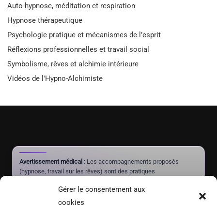
Auto-hypnose, méditation et respiration
Hypnose thérapeutique
Psychologie pratique et mécanismes de l’esprit
Réflexions professionnelles et travail social
Symbolisme, rêves et alchimie intérieure
Vidéos de l'Hypno-Alchimiste
Avertissement médical :
Les accompagnements proposés
(hypnose, travail sur les rêves) sont des pratiques
complémentaires à visée de mieux-être et d'autonomie. Ils ne
Gérer le consentement aux
constituent pas un acte médical, ne posent aucun diagnostic et
ne doivent jamais se substituer à un traitement prescrit par un
cookies
médecin.