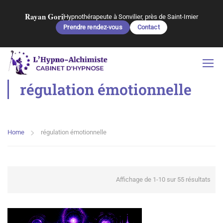
Rayan Gori
Hypnothérapeute à Sonvilier, près de Saint-Imier
Prendre rendez-vous
Contact
régulation émotionnelle
Home
régulation émotionnelle
Affichage de 1-10 sur 55 résultats