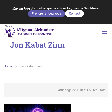
Rayan Gori
Hypnothérapeute à Sonvilier, près de Saint-Imier
Prendre rendez-vous
Contact
Jon Kabat Zinn
Home
Jon Kabat Zinn
Affichage de 1-10 sur 55 résultats