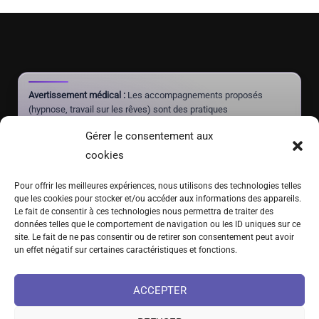
Avertissement médical :
Les accompagnements proposés
(hypnose, travail sur les rêves) sont des pratiques
complémentaires à visée de mieux-être et d'autonomie. Ils ne
Gérer le consentement aux
constituent pas un acte médical, ne posent aucun diagnostic et
ne doivent jamais se substituer à un traitement prescrit par un
cookies
médecin.
Pour offrir les meilleures expériences, nous utilisons des technologies telles
que les cookies pour stocker et/ou accéder aux informations des appareils.
Le fait de consentir à ces technologies nous permettra de traiter des
(+41) 076 639 37 64
données telles que le comportement de navigation ou les ID uniques sur ce
site. Le fait de ne pas consentir ou de retirer son consentement peut avoir
Fritz-Marchand 2 · 2615 Sonvilier · SUISSE
un effet négatif sur certaines caractéristiques et fonctions.
info@hypno-alchimiste.com
ACCEPTER