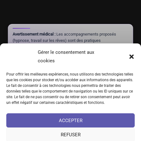
Avertissement médical :
Les accompagnements proposés
(hypnose, travail sur les rêves) sont des pratiques
complémentaires à visée de mieux-être et d'autonomie. Ils ne
Gérer le consentement aux
constituent pas un acte médical, ne posent aucun diagnostic et
ne doivent jamais se substituer à un traitement prescrit par un
cookies
médecin.
Pour offrir les meilleures expériences, nous utilisons des technologies telles
que les cookies pour stocker et/ou accéder aux informations des appareils.
Le fait de consentir à ces technologies nous permettra de traiter des
(+41) 076 639 37 64
données telles que le comportement de navigation ou les ID uniques sur ce
site. Le fait de ne pas consentir ou de retirer son consentement peut avoir
Fritz-Marchand 2 · 2615 Sonvilier · SUISSE
un effet négatif sur certaines caractéristiques et fonctions.
info@hypno-alchimiste.com
ACCEPTER
REFUSER