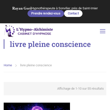
Rayan Gori
Hypnothérapeute à Sonvilier, près de Saint-Imier
Prendre rendez-vous
Contact
livre pleine conscience
Home
livre pleine conscience
Affichage de 1-10 sur 55 résultats