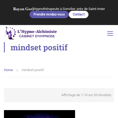
Rayan Gori
Hypnothérapeute à Sonvilier, près de Saint-Imier
Prendre rendez-vous
Contact
mindset positif
Home
mindset positif
Affichage de 1-10 sur 55 résultats