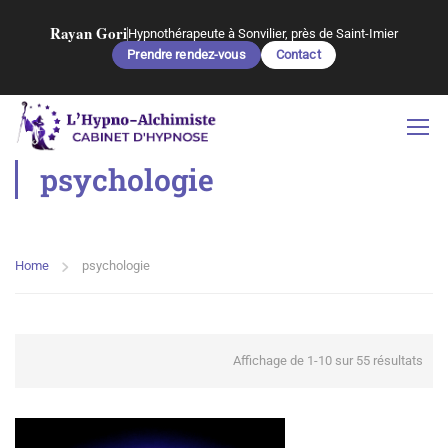
Rayan Gori
Hypnothérapeute à Sonvilier, près de Saint-Imier
Prendre rendez-vous
Contact
psychologie
Home
psychologie
Affichage de 1-10 sur 55 résultats