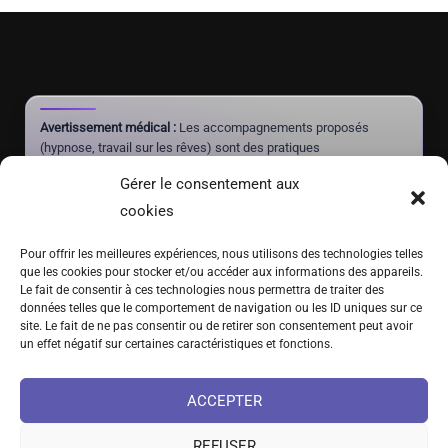
Avertissement médical :
Les accompagnements proposés
(hypnose, travail sur les rêves) sont des pratiques
complémentaires à visée de mieux-être et d'autonomie. Ils ne
Gérer le consentement aux
constituent pas un acte médical, ne posent aucun diagnostic et
ne doivent jamais se substituer à un traitement prescrit par un
cookies
médecin.
Pour offrir les meilleures expériences, nous utilisons des technologies telles
que les cookies pour stocker et/ou accéder aux informations des appareils.
Le fait de consentir à ces technologies nous permettra de traiter des
(+41) 076 639 37 64
données telles que le comportement de navigation ou les ID uniques sur ce
site. Le fait de ne pas consentir ou de retirer son consentement peut avoir
Fritz-Marchand 2 · 2615 Sonvilier · SUISSE
un effet négatif sur certaines caractéristiques et fonctions.
info@hypno-alchimiste.com
ACCEPTER
REFUSER