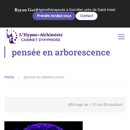
Rayan Gori
Hypnothérapeute à Sonvilier, près de Saint-Imier
Prendre rendez-vous
Contact
pensée en arborescence
Home
pensée en arborescence
Affichage de 1-10 sur 55 résultats