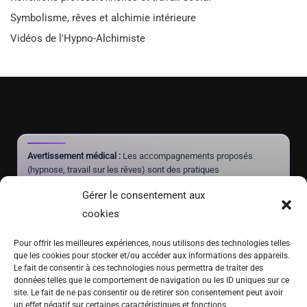
Symbolisme, rêves et alchimie intérieure
Vidéos de l'Hypno-Alchimiste
Avertissement médical :
Les accompagnements proposés
(hypnose, travail sur les rêves) sont des pratiques
complémentaires à visée de mieux-être et d'autonomie. Ils ne
Gérer le consentement aux
constituent pas un acte médical, ne posent aucun diagnostic et
ne doivent jamais se substituer à un traitement prescrit par un
cookies
médecin.
Pour offrir les meilleures expériences, nous utilisons des technologies telles
que les cookies pour stocker et/ou accéder aux informations des appareils.
Le fait de consentir à ces technologies nous permettra de traiter des
(+41) 076 639 37 64
données telles que le comportement de navigation ou les ID uniques sur ce
site. Le fait de ne pas consentir ou de retirer son consentement peut avoir
Fritz-Marchand 2 · 2615 Sonvilier · SUISSE
un effet négatif sur certaines caractéristiques et fonctions.