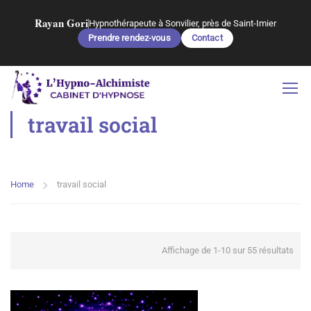
Rayan Gori
Hypnothérapeute à Sonvilier, près de Saint-Imier
Prendre rendez-vous
Contact
travail social
Home
travail social
Affichage de 1-10 sur 55 résultats