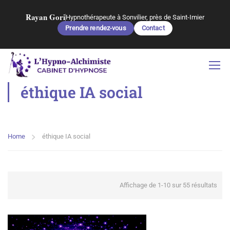
Rayan Gori
Hypnothérapeute à Sonvilier, près de Saint-Imier
Prendre rendez-vous
Contact
éthique IA social
Home
éthique IA social
Affichage de 1-10 sur 55 résultats