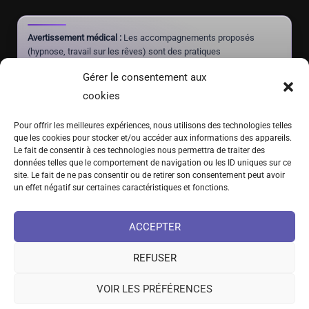
Avertissement médical :
Les accompagnements proposés
(hypnose, travail sur les rêves) sont des pratiques
complémentaires à visée de mieux-être et d'autonomie. Ils ne
Gérer le consentement aux
constituent pas un acte médical, ne posent aucun diagnostic et
ne doivent jamais se substituer à un traitement prescrit par un
cookies
médecin.
Pour offrir les meilleures expériences, nous utilisons des technologies telles
que les cookies pour stocker et/ou accéder aux informations des appareils.
Le fait de consentir à ces technologies nous permettra de traiter des
(+41) 076 639 37 64
données telles que le comportement de navigation ou les ID uniques sur ce
site. Le fait de ne pas consentir ou de retirer son consentement peut avoir
Fritz-Marchand 2 · 2615 Sonvilier · SUISSE
un effet négatif sur certaines caractéristiques et fonctions.
info@hypno-alchimiste.com
ACCEPTER
REFUSER
VOIR LES PRÉFÉRENCES
©2021-2026 Rayan Gori – L’Hypno-Alchimiste | Tous droits réservés
Collaboration santé
Cadre et limites
Auteur
Presse
Académie