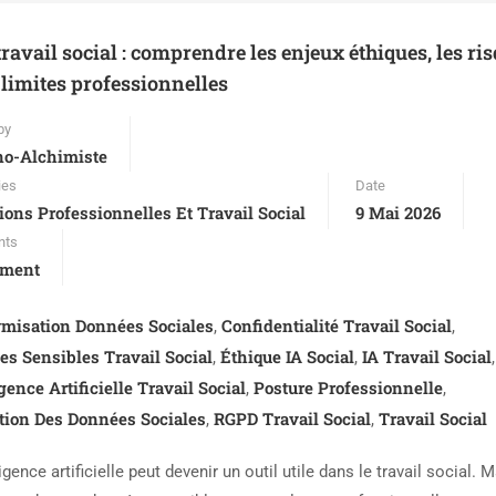
 travail social : comprendre les enjeux éthiques, les ri
s limites professionnelles
by
no-Alchimiste
ies
Date
ions Professionnelles Et Travail Social
9 Mai 2026
nts
ment
misation Données Sociales
Confidentialité Travail Social
,
,
s Sensibles Travail Social
Éthique IA Social
IA Travail Social
,
,
,
igence Artificielle Travail Social
Posture Professionnelle
,
,
tion Des Données Sociales
RGPD Travail Social
Travail Social
,
,
ligence artificielle peut devenir un outil utile dans le travail social. 