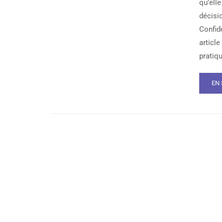
qu’ell
décisi
Confide
article
pratiq
EN 