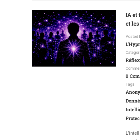
IA et
et le
Posted 
L'Hyp
Categor
Réflex
Comme
0 Com
Tags
Anony
Donnée
Intell
Protec
L’intel