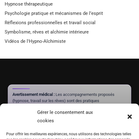
Hypnose thérapeutique
Psychologie pratique et mécanismes de l’esprit
Réflexions professionnelles et travail social
Symbolisme, rêves et alchimie intérieure
Vidéos de l'Hypno-Alchimiste
Avertissement médical :
Les accompagnements proposés
(hypnose, travail sur les rêves) sont des pratiques
complémentaires à visée de mieux-être et d'autonomie. Ils ne
Gérer le consentement aux
constituent pas un acte médical, ne posent aucun diagnostic et
ne doivent jamais se substituer à un traitement prescrit par un
cookies
médecin.
Pour offrir les meilleures expériences, nous utilisons des technologies telles