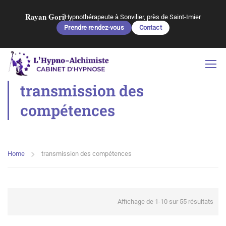
Rayan Gori
Hypnothérapeute à Sonvilier, près de Saint-Imier
Prendre rendez-vous
Contact
transmission des
compétences
Home
transmission des compétences
Affichage de 1-10 sur 55 résultats