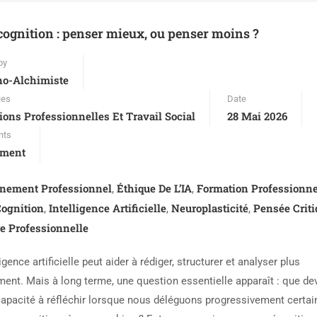
 cognition : penser mieux, ou penser moins ?
by
no-Alchimiste
ies
Date
ions Professionnelles Et Travail Social
28 Mai 2026
nts
ment
rnement Professionnel
Éthique De L’IA
Formation Professionne
,
,
Cognition
Intelligence Artificielle
Neuroplasticité
Pensée Criti
,
,
,
e Professionnelle
ligence artificielle peut aider à rédiger, structurer et analyser plus
ment. Mais à long terme, une question essentielle apparaît : que de
capacité à réfléchir lorsque nous déléguons progressivement certai