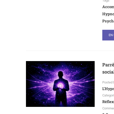
Tags
Accom
Hypnos
Psych
EN 
Parrê
socia
Posted 
L'Hyp
Categor
Réflex
Comme