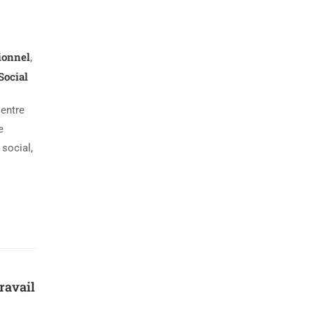
ionnel
,
Social
 entre
e
 social,
travail