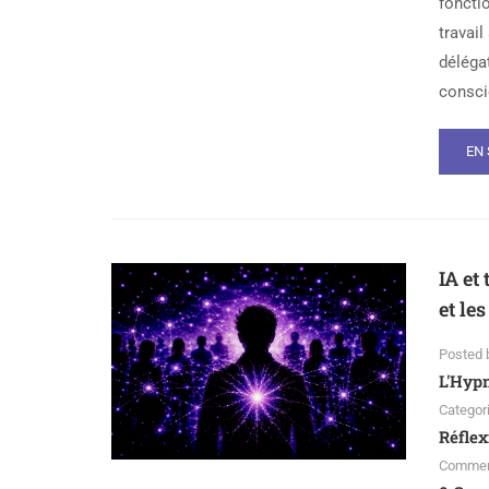
foncti
travail
déléga
conscie
EN 
IA et
et le
Posted 
L'Hyp
Categor
Réflex
Comme