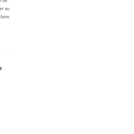
n de
er au
laire.
e