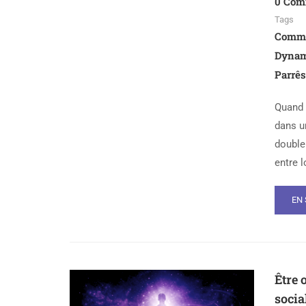
0 Com
Tags
Commun
Dynam
Parrês
Quand d
dans un
double
entre l
EN 
Être 
socia