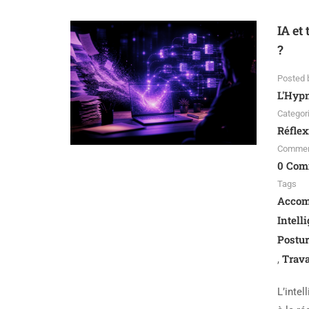
IA et
?
Posted 
L'Hyp
Categor
Réflex
Comme
0 Com
Tags
Accom
Intell
Postur
Trava
,
L’intel