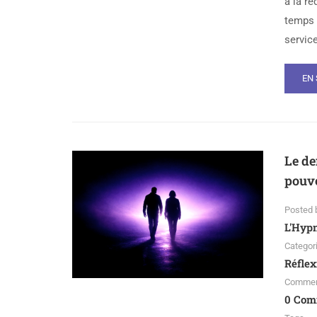
à la ré
temps a
service
EN 
Le de
pouvo
Posted 
L'Hyp
Categor
Réflex
Comme
0 Com