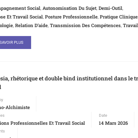
pagnement Social
Autonomisation Du Sujet
Demi-Outil
,
,
,
e Et Travail Social
Posture Professionnelle
Pratique Clinique
,
,
ologie
Relation D’aide
Transmission Des Compétences
Travail
,
,
,
SAVOIR PLUS
sia, rhétorique et double bind institutionnel dans le t
l
by
no-Alchimiste
ies
Date
ions Professionnelles Et Travail Social
14 Mars 2026
nts