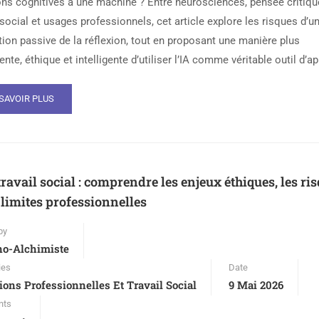
ons cognitives à une machine ? Entre neurosciences, pensée critiqu
 social et usages professionnels, cet article explore les risques d’u
tion passive de la réflexion, tout en proposant une manière plus
nte, éthique et intelligente d’utiliser l’IA comme véritable outil d’ap
SAVOIR PLUS
 travail social : comprendre les enjeux éthiques, les ri
s limites professionnelles
by
no-Alchimiste
ies
Date
ions Professionnelles Et Travail Social
9 Mai 2026
nts