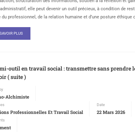
daction, structuration des informations, soutien à la réflexion et gai
dministratif, elle peut devenir un outil précieux, à condition de rest
 du professionnel, de la relation humaine et d’une posture éthique c
SAVOIR PLUS
mi-outil en travail social : transmettre sans prendre l
ir ( suite )
by
no-Alchimiste
ies
Date
ions Professionnelles Et Travail Social
22 Mars 2026
nts
ment