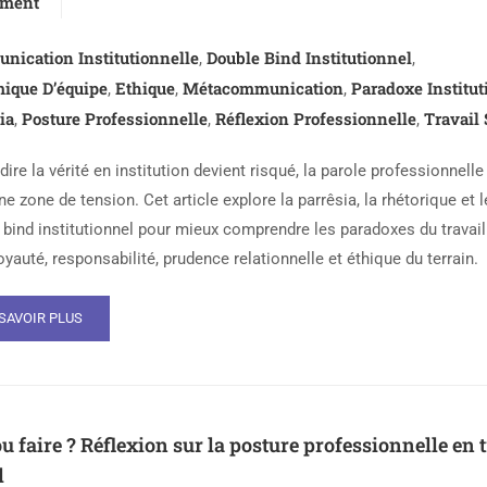
ment
ication Institutionnelle
Double Bind Institutionnel
,
,
ique D’équipe
Ethique
Métacommunication
Paradoxe Institut
,
,
,
ia
Posture Professionnelle
Réflexion Professionnelle
Travail 
,
,
,
ire la vérité en institution devient risqué, la parole professionnelle
e zone de tension. Cet article explore la parrêsia, la rhétorique et l
 bind institutionnel pour mieux comprendre les paradoxes du travail
oyauté, responsabilité, prudence relationnelle et éthique du terrain.
SAVOIR PLUS
ou faire ? Réflexion sur la posture professionnelle en 
l