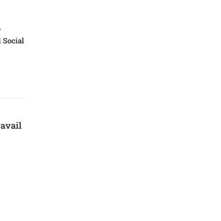
,
 Social
ravail