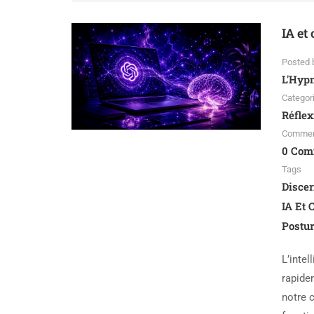
IA et
Posted 
L'Hyp
Categor
Réflex
Comme
0 Com
Tags
Disce
IA Et 
Postur
L’intel
rapide
notre 