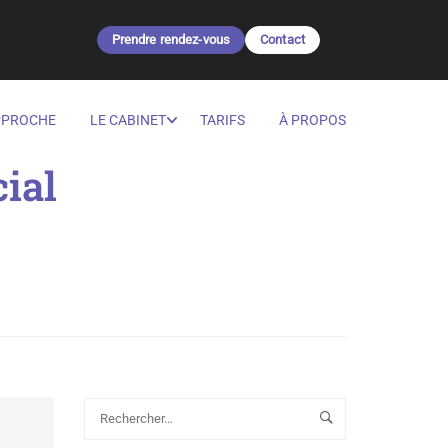
Prendre rendez-vous
Contact
PPROCHE
LE CABINET
TARIFS
À PROPOS
cial