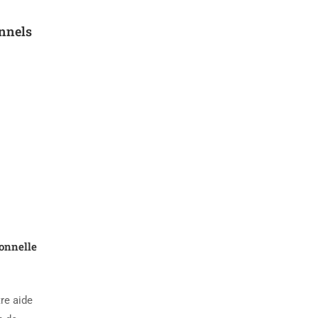
onnels
ionnelle
tre aide